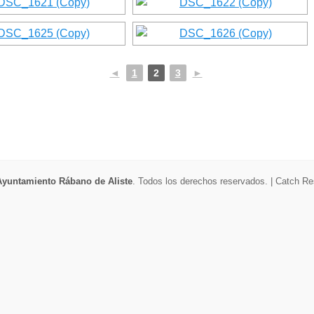
◄
1
2
3
►
Ayuntamiento Rábano de Aliste
. Todos los derechos reservados. | Catch R