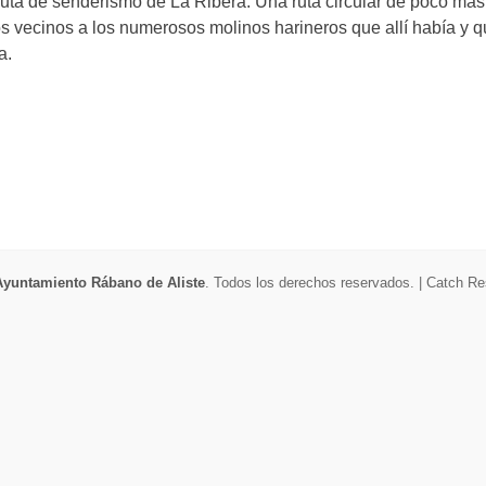
 ruta de senderismo de La Ribera. Una ruta circular de poco má
os vecinos a los numerosos molinos harineros que allí había y 
a.
Ayuntamiento Rábano de Aliste
. Todos los derechos reservados. | Catch R