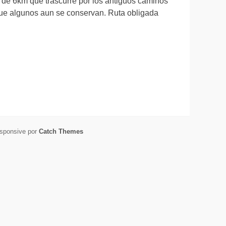
s de 6km que trascurre por los antiguos caminos
que algunos aun se conservan. Ruta obligada
esponsive por
Catch Themes