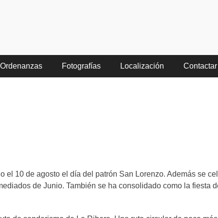
no de Aliste
Ordenanzas
Fotografías
Localización
Contactar
do el 10 de agosto el día del patrón San Lorenzo. Además se ce
ediados de Junio. También se ha consolidado como la fiesta d