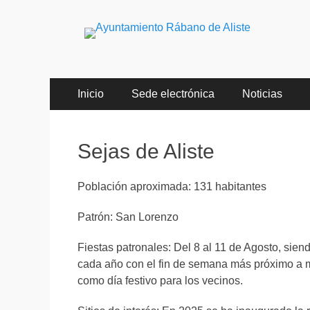
Ayuntamiento Rába
Menú
Saltar
Inicio
Sede electrónica
Noticias
al
principal
contenido
Sejas de Aliste
Población aproximada: 131 habitantes
Patrón: San Lorenzo
Fiestas patronales: Del 8 al 11 de Agosto, sien
cada año con el fin de semana más próximo a m
como día festivo para los vecinos.