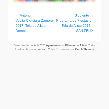
Navegación
← Anterior
Siguiente →
Entrada
Entrada
Vuelta Ciclista a Zamora
Programa de Fiestas en
de
anterior:
siguiente:
2017, Tola de Aliste –
Tola de Aliste 2017 –
entradas
Domez
SAN FELIX
Derechos de copia © 2026
Ayuntamiento Rábano de Aliste
. Todos
los derechos reservados. | Catch Responsive por
Catch Themes